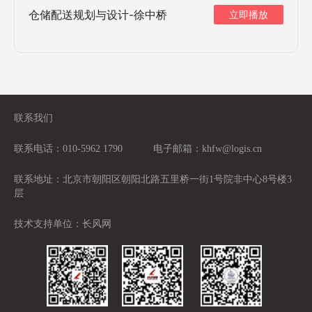
仓储配送规划与设计-徐中桥
立即播放
联系我们
联系电话：010-5962 1790
电子邮箱：khfw@logis.cn
联系地址：北京市朝阳区朝阳北路五里桥一街1号院非中心8号楼3
层
技术支持单位：
长风网